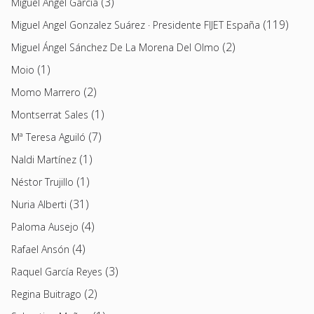
(3)
Miguel Ángel García
(119)
Miguel Angel Gonzalez Suárez · Presidente FIJET España
(2)
Miguel Ángel Sánchez De La Morena Del Olmo
(1)
Moio
(2)
Momo Marrero
(1)
Montserrat Sales
(7)
Mª Teresa Aguiló
(1)
Naldi Martínez
(1)
Néstor Trujillo
(31)
Nuria Alberti
(4)
Paloma Ausejo
(4)
Rafael Ansón
(3)
Raquel García Reyes
(2)
Regina Buitrago