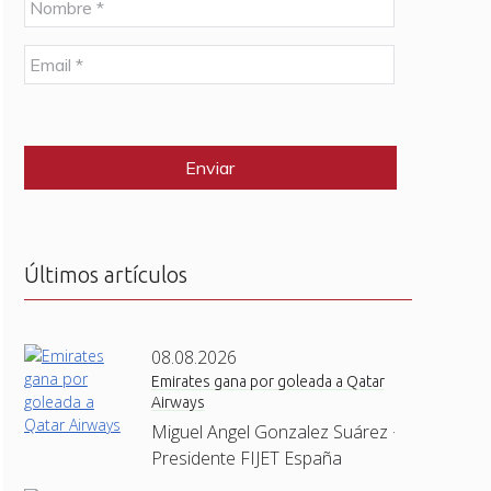
o
m
E
b
m
r
a
e
C
i
*
A
l
P
*
T
C
H
A
Últimos artículos
08.08.2026
Emirates gana por goleada a Qatar
Airways
Miguel Angel Gonzalez Suárez ·
Presidente FIJET España