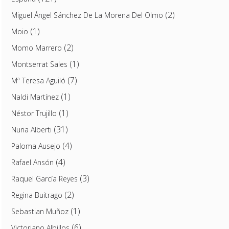
(2)
Miguel Ángel Sánchez De La Morena Del Olmo
(1)
Moio
(2)
Momo Marrero
(1)
Montserrat Sales
(7)
Mª Teresa Aguiló
(1)
Naldi Martínez
(1)
Néstor Trujillo
(31)
Nuria Alberti
(4)
Paloma Ausejo
(4)
Rafael Ansón
(3)
Raquel García Reyes
(2)
Regina Buitrago
(1)
Sebastian Muñoz
(6)
Victoriano Albillos