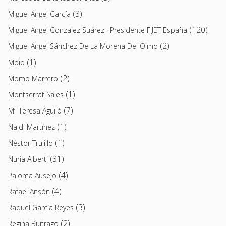
(3)
Miguel Ángel García
(120)
Miguel Angel Gonzalez Suárez · Presidente FIJET España
(2)
Miguel Ángel Sánchez De La Morena Del Olmo
(1)
Moio
(2)
Momo Marrero
(1)
Montserrat Sales
(7)
Mª Teresa Aguiló
(1)
Naldi Martínez
(1)
Néstor Trujillo
(31)
Nuria Alberti
(4)
Paloma Ausejo
(4)
Rafael Ansón
(3)
Raquel García Reyes
(2)
Regina Buitrago