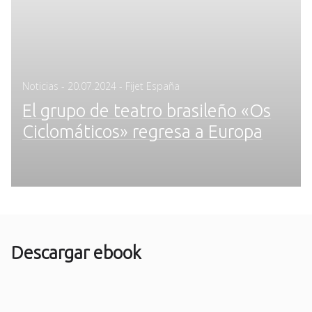
Posted
Noticias
-
20.07.2024
- Fijet España
on
El grupo de teatro brasileño «Os
Ciclomáticos» regresa a Europa
Descargar ebook