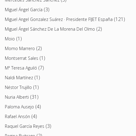
(3)
Miguel Ángel García
(121)
Miguel Angel Gonzalez Suárez · Presidente FIJET España
(2)
Miguel Ángel Sánchez De La Morena Del Olmo
(1)
Moio
(2)
Momo Marrero
(1)
Montserrat Sales
(7)
Mª Teresa Aguiló
(1)
Naldi Martínez
(1)
Néstor Trujillo
(31)
Nuria Alberti
(4)
Paloma Ausejo
(4)
Rafael Ansón
(3)
Raquel García Reyes
(2)
Regina Buitrago