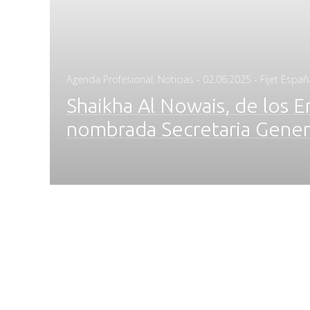
Posted
Agenda Profesional
,
Noticias
-
02.06.2025
- Fijet Españ
on
Shaikha Al Nowais, de los 
nombrada Secretaria Genera