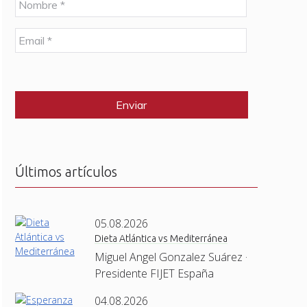
o
m
E
b
m
r
a
e
C
i
*
A
l
P
*
T
C
H
A
Últimos artículos
05.08.2026
Dieta Atlántica vs Mediterránea
Miguel Angel Gonzalez Suárez ·
Presidente FIJET España
04.08.2026