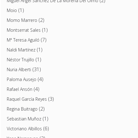
(2)
Miguel Ángel Sánchez De La Morena Del Olmo
(1)
Moio
(2)
Momo Marrero
(1)
Montserrat Sales
(7)
Mª Teresa Aguiló
(1)
Naldi Martínez
(1)
Néstor Trujillo
(31)
Nuria Alberti
(4)
Paloma Ausejo
(4)
Rafael Ansón
(3)
Raquel García Reyes
(2)
Regina Buitrago
(1)
Sebastian Muñoz
(6)
Victoriano Albillos