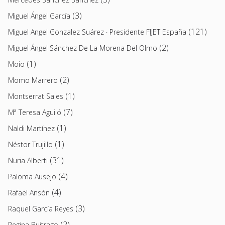
(3)
Miguel Ángel García
(121)
Miguel Angel Gonzalez Suárez · Presidente FIJET España
(2)
Miguel Ángel Sánchez De La Morena Del Olmo
(1)
Moio
(2)
Momo Marrero
(1)
Montserrat Sales
(7)
Mª Teresa Aguiló
(1)
Naldi Martínez
(1)
Néstor Trujillo
(31)
Nuria Alberti
(4)
Paloma Ausejo
(4)
Rafael Ansón
(3)
Raquel García Reyes
(2)
Regina Buitrago