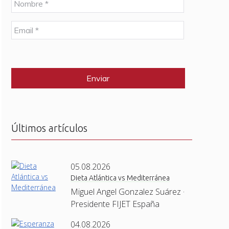
o
m
E
b
m
r
a
e
C
i
*
A
l
P
*
T
C
H
A
Últimos artículos
05.08.2026
Dieta Atlántica vs Mediterránea
Miguel Angel Gonzalez Suárez ·
Presidente FIJET España
04.08.2026