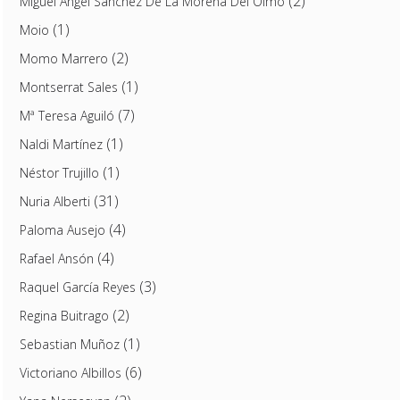
(2)
Miguel Ángel Sánchez De La Morena Del Olmo
(1)
Moio
(2)
Momo Marrero
(1)
Montserrat Sales
(7)
Mª Teresa Aguiló
(1)
Naldi Martínez
(1)
Néstor Trujillo
(31)
Nuria Alberti
(4)
Paloma Ausejo
(4)
Rafael Ansón
(3)
Raquel García Reyes
(2)
Regina Buitrago
(1)
Sebastian Muñoz
(6)
Victoriano Albillos