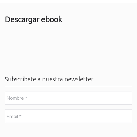
Descargar ebook
Subscríbete a nuestra newsletter
N
o
m
b
E
r
m
e
a
i
C
*
l
A