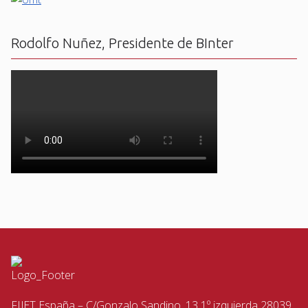
Rodolfo Nuñez, Presidente de BInter
FIJET España – C/Gonzalo Sandino, 13 1º izquierda 28039