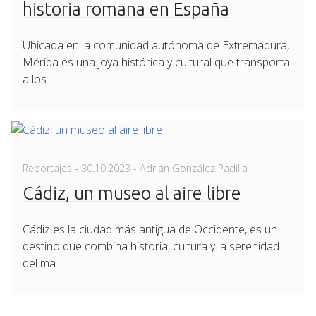
historia romana en España
Ubicada en la comunidad autónoma de Extremadura,
Mérida es una joya histórica y cultural que transporta
a los …
Posted
Reportajes
-
30.10.2023
- Adrián González Padilla
on
Cádiz, un museo al aire libre
Cádiz es la ciudad más antigua de Occidente, es un
destino que combina historia, cultura y la serenidad
del ma…