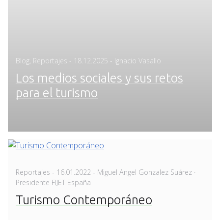
Posted
Blog
,
Reportajes
-
18.12.2025
- Ignacio Vasallo
on
Los medios sociales y sus retos
para el turismo
Posted
Reportajes
-
16.01.2022
- Miguel Angel Gonzalez Suárez ·
on
Presidente FIJET España
Turismo Contemporáneo