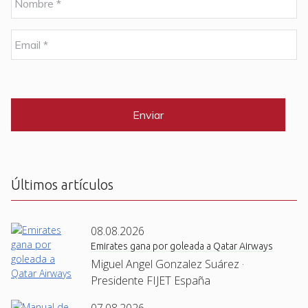
o
m
b
E
r
m
e
a
i
C
*
l
A
P
*
T
C
H
A
Últimos artículos
08.08.2026
Emirates gana por goleada a Qatar Airways
Miguel Angel Gonzalez Suárez ·
Presidente FIJET España