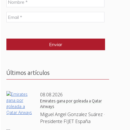
o
m
E
b
m
r
a
e
C
i
*
A
l
P
*
T
C
H
A
Últimos artículos
08.08.2026
Emirates gana por goleada a Qatar
Airways
Miguel Angel Gonzalez Suárez ·
Presidente FIJET España