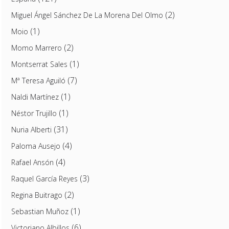
(2)
Miguel Ángel Sánchez De La Morena Del Olmo
(1)
Moio
(2)
Momo Marrero
(1)
Montserrat Sales
(7)
Mª Teresa Aguiló
(1)
Naldi Martínez
(1)
Néstor Trujillo
(31)
Nuria Alberti
(4)
Paloma Ausejo
(4)
Rafael Ansón
(3)
Raquel García Reyes
(2)
Regina Buitrago
(1)
Sebastian Muñoz
(6)
Victoriano Albillos