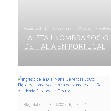
Posted
Actualidad FIJET
,
Noticias Fijet
-
17.06.2025
- Miguel An
on
LA IFTAJ NOMBRA SOCI
DE ITALIA EN PORTUGAL
Posted
Blog
,
Noticias
-
02.03.2025
- Fijet España
on