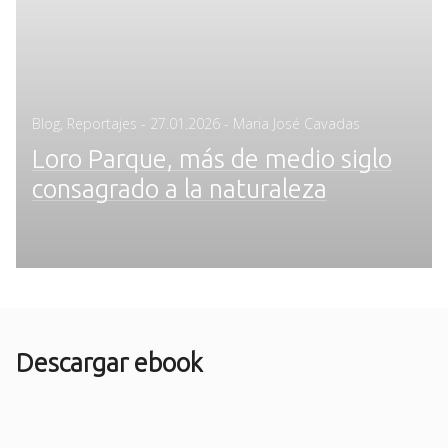
Posted
Blog
,
Reportajes
-
27.01.2026
- Maria José Cavadas
on
Loro Parque, más de medio siglo
consagrado a la naturaleza
Descargar ebook