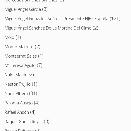
(3)
Miguel Ángel García
(121)
Miguel Angel Gonzalez Suárez · Presidente FIJET España
(2)
Miguel Ángel Sánchez De La Morena Del Olmo
(1)
Moio
(2)
Momo Marrero
(1)
Montserrat Sales
(7)
Mª Teresa Aguiló
(1)
Naldi Martínez
(1)
Néstor Trujillo
(31)
Nuria Alberti
(4)
Paloma Ausejo
(4)
Rafael Ansón
(3)
Raquel García Reyes
(2)
Regina Buitrago