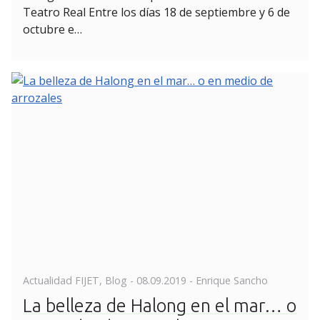
Teatro Real Entre los días 18 de septiembre y 6 de
octubre e…
Posted
Actualidad FIJET
,
Blog
-
08.09.2019
- Enrique Sancho
on
La belleza de Halong en el mar… o