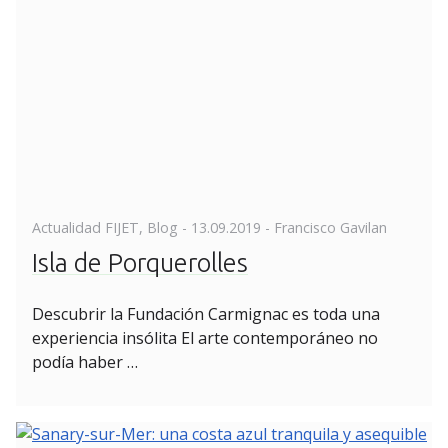
Posted
Actualidad FIJET
,
Blog
-
13.09.2019
- Francisco Gavilan
on
Isla de Porquerolles
Descubrir la Fundación Carmignac es toda una
experiencia insólita El arte contemporáneo no
podía haber …