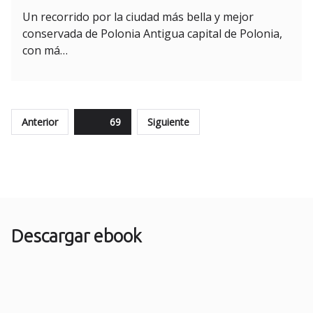
Un recorrido por la ciudad más bella y mejor
conservada de Polonia Antigua capital de Polonia,
con má…
Paginación
Anterior
Page
69
Siguiente
de
entradas
Descargar ebook