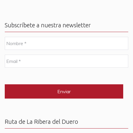
Subscríbete a nuestra newsletter
N
o
m
b
E
r
m
e
a
i
C
*
l
A
P
*
T
C
H
A
Ruta de La Ribera del Duero