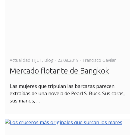
Posted
Actualidad FIJET
,
Blog
-
23.08.2019
- Francisco Gavilan
on
Mercado flotante de Bangkok
Las mujeres que tripulan las barcazas parecen
extraídas de una novela de Pearl S. Buck. Sus caras,
sus manos, …