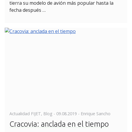
tierra su modelo de avión más popular hasta la
fecha después …
Posted
Actualidad FIJET
,
Blog
-
09.08.2019
- Enrique Sancho
on
Cracovia: anclada en el tiempo