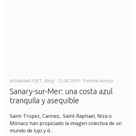
Posted
Actualidad FIJET
,
Blog
-
12.09.2019
- Paloma Ausejo
on
Sanary-sur-Mer: una costa azul
tranquila y asequible
Saint-Tropez, Cannes, Saint-Raphael, Niza o
Mónaco han propiciado la imagen colectiva de un
mundo de lujo y d…