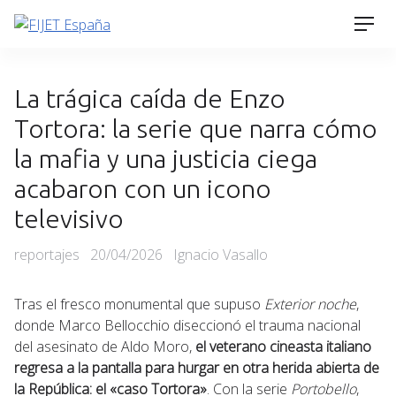
Skip
Men
to
content
La trágica caída de Enzo
Tortora: la serie que narra cómo
la mafia y una justicia ciega
acabaron con un icono
televisivo
Categories
Posted
reportajes
20/04/2026
Ignacio Vasallo
on
Tras el fresco monumental que supuso
Exterior noche
,
donde Marco Bellocchio diseccionó el trauma nacional
del asesinato de Aldo Moro,
el veterano cineasta italiano
regresa a la pantalla para hurgar en otra herida abierta de
la República: el «caso Tortora»
. Con la serie
Portobello
,