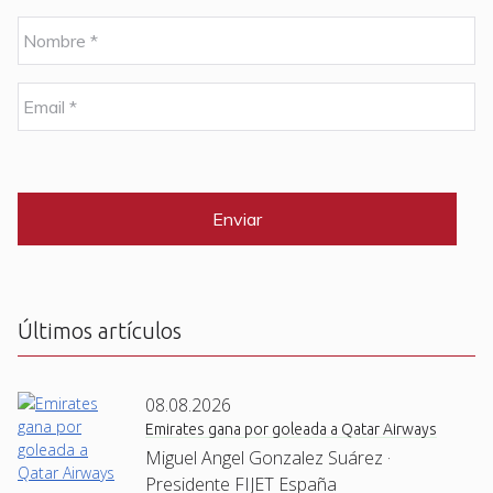
N
o
m
b
E
r
m
e
a
i
C
*
l
A
P
*
T
C
H
A
Últimos artículos
08.08.2026
Emirates gana por goleada a Qatar Airways
Miguel Angel Gonzalez Suárez ·
Presidente FIJET España