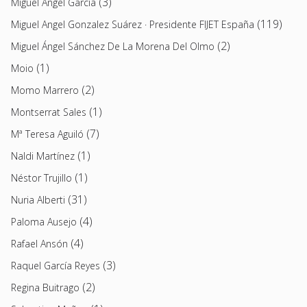
(3)
Miguel Ángel García
(119)
Miguel Angel Gonzalez Suárez · Presidente FIJET España
(2)
Miguel Ángel Sánchez De La Morena Del Olmo
(1)
Moio
(2)
Momo Marrero
(1)
Montserrat Sales
(7)
Mª Teresa Aguiló
(1)
Naldi Martínez
(1)
Néstor Trujillo
(31)
Nuria Alberti
(4)
Paloma Ausejo
(4)
Rafael Ansón
(3)
Raquel García Reyes
(2)
Regina Buitrago