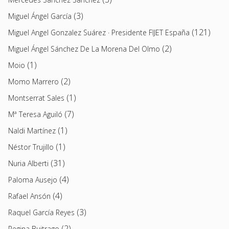
(3)
Miguel Ángel García
(121)
Miguel Angel Gonzalez Suárez · Presidente FIJET España
(2)
Miguel Ángel Sánchez De La Morena Del Olmo
(1)
Moio
(2)
Momo Marrero
(1)
Montserrat Sales
(7)
Mª Teresa Aguiló
(1)
Naldi Martínez
(1)
Néstor Trujillo
(31)
Nuria Alberti
(4)
Paloma Ausejo
(4)
Rafael Ansón
(3)
Raquel García Reyes
(2)
Regina Buitrago