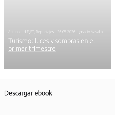
Posted
Actualidad FIJET
,
Reportajes
-
26.05.2026
- Ignacio Vasallo
on
Turismo: luces y sombras en el
primer trimestre
Descargar ebook