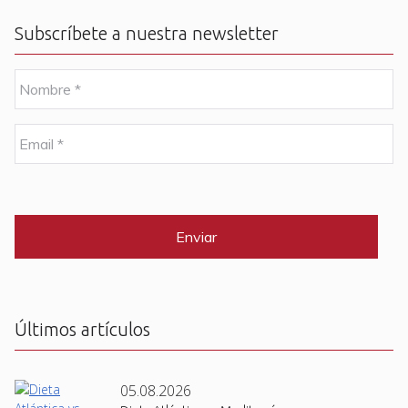
Subscríbete a nuestra newsletter
N
o
m
b
E
r
m
e
a
i
C
*
l
A
P
*
T
C
H
A
Últimos artículos
05.08.2026