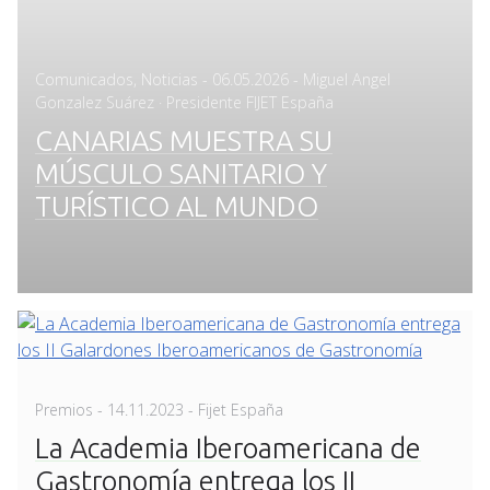
Posted
Comunicados
,
Noticias
-
06.05.2026
- Miguel Angel
on
Gonzalez Suárez · Presidente FIJET España
CANARIAS MUESTRA SU
MÚSCULO SANITARIO Y
TURÍSTICO AL MUNDO
Posted
Premios
-
14.11.2023
- Fijet España
on
La Academia Iberoamericana de
Gastronomía entrega los II