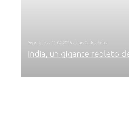
Posted
Reportajes
-
11.04.2026
- Juan-Carlos Arias
on
India, un gigante repleto d