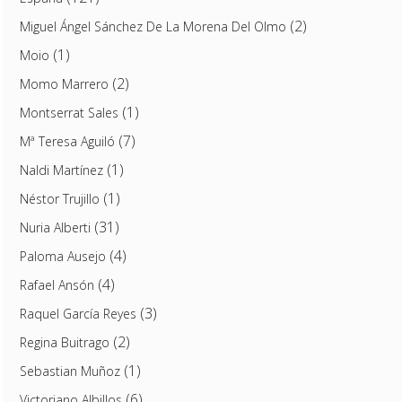
(2)
Miguel Ángel Sánchez De La Morena Del Olmo
(1)
Moio
(2)
Momo Marrero
(1)
Montserrat Sales
(7)
Mª Teresa Aguiló
(1)
Naldi Martínez
(1)
Néstor Trujillo
(31)
Nuria Alberti
(4)
Paloma Ausejo
(4)
Rafael Ansón
(3)
Raquel García Reyes
(2)
Regina Buitrago
(1)
Sebastian Muñoz
(6)
Victoriano Albillos