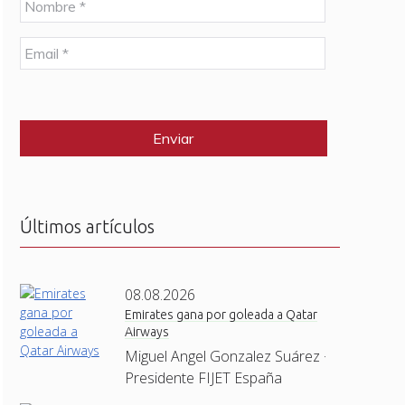
o
m
E
b
m
r
a
e
C
i
*
A
l
P
*
T
C
H
A
Últimos artículos
08.08.2026
Emirates gana por goleada a Qatar
Airways
Miguel Angel Gonzalez Suárez ·
Presidente FIJET España