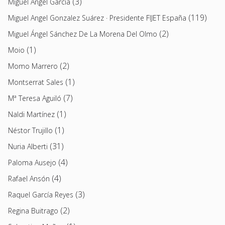
(3)
Miguel Ángel García
(119)
Miguel Angel Gonzalez Suárez · Presidente FIJET España
(2)
Miguel Ángel Sánchez De La Morena Del Olmo
(1)
Moio
(2)
Momo Marrero
(1)
Montserrat Sales
(7)
Mª Teresa Aguiló
(1)
Naldi Martínez
(1)
Néstor Trujillo
(31)
Nuria Alberti
(4)
Paloma Ausejo
(4)
Rafael Ansón
(3)
Raquel García Reyes
(2)
Regina Buitrago