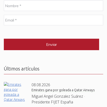
N
o
m
b
E
r
m
e
a
i
C
*
l
A
P
*
T
C
H
A
Últimos artículos
08.08.2026
Emirates gana por goleada a Qatar Airways
Miguel Angel Gonzalez Suárez ·
Presidente FIJET España