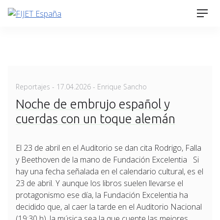
Skip
Men
to
content
Posted
Reportajes
-
17.04.2026
- Enrique Sancho
on
Noche de embrujo español y
cuerdas con un toque alemán
El 23 de abril en el Auditorio se dan cita Rodrigo, Falla
y Beethoven de la mano de Fundación Excelentia Si
hay una fecha señalada en el calendario cultural, es el
23 de abril. Y aunque los libros suelen llevarse el
protagonismo ese día, la Fundación Excelentia ha
decidido que, al caer la tarde en el Auditorio Nacional
(19:30 h), la música sea la que cuente las mejores