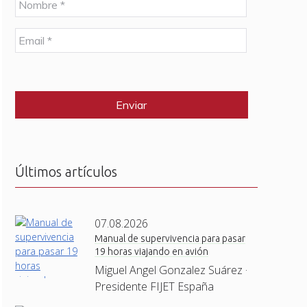
o
m
E
b
m
r
a
e
C
i
*
A
l
P
*
T
C
H
A
Últimos artículos
07.08.2026
Manual de supervivencia para pasar
19 horas viajando en avión
Miguel Angel Gonzalez Suárez ·
Presidente FIJET España