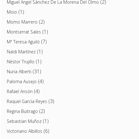
(2)
Miguel Ángel Sánchez De La Morena Del Olmo
(1)
Moio
(2)
Momo Marrero
(1)
Montserrat Sales
(7)
Mª Teresa Aguiló
(1)
Naldi Martínez
(1)
Néstor Trujillo
(31)
Nuria Alberti
(4)
Paloma Ausejo
(4)
Rafael Ansón
(3)
Raquel García Reyes
(2)
Regina Buitrago
(1)
Sebastian Muñoz
(6)
Victoriano Albillos