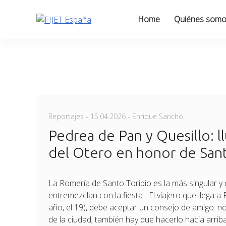
Skip
to
Home
Quiénes som
content
Posted
Reportajes
-
15.04.2026
- Enrique Sancho
on
Pedrea de Pan y Quesillo: ll
del Otero en honor de San
La Romería de Santo Toribio es la más singular y 
entremezclan con la fiesta El viajero que llega a
año, el 19), debe aceptar un consejo de amigo: no
de la ciudad; también hay que hacerlo hacia arriba