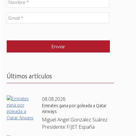
o
m
E
b
m
r
a
e
C
i
*
A
l
P
*
T
C
H
A
Últimos artículos
08.08.2026
Emirates gana por goleada a Qatar
Airways
Miguel Angel Gonzalez Suárez ·
Presidente FIJET España