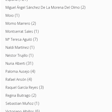
(2)
Miguel Ángel Sánchez De La Morena Del Olmo
(1)
Moio
(2)
Momo Marrero
(1)
Montserrat Sales
(7)
Mª Teresa Aguiló
(1)
Naldi Martínez
(1)
Néstor Trujillo
(31)
Nuria Alberti
(4)
Paloma Ausejo
(4)
Rafael Ansón
(3)
Raquel García Reyes
(2)
Regina Buitrago
(1)
Sebastian Muñoz
(6)
Victoriano Albillos