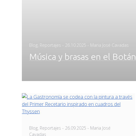
Posted
Blog
,
Reportajes
-
26.10.2025
- Maria José Cavadas
on
Música y brasas en el Bot
Posted
Blog
,
Reportajes
-
26.09.2025
- Maria José
on
Cavadas