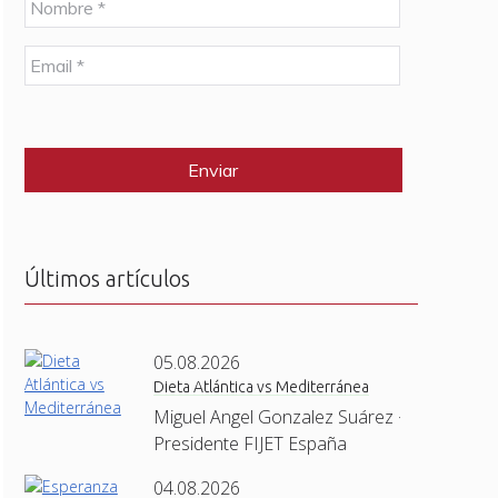
o
m
E
b
m
r
a
e
C
i
*
A
l
P
*
T
C
H
A
Últimos artículos
05.08.2026
Dieta Atlántica vs Mediterránea
Miguel Angel Gonzalez Suárez ·
Presidente FIJET España
04.08.2026