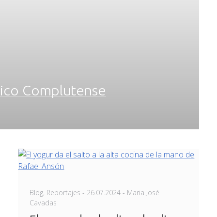
ánico Complutense
Posted
Blog
,
Reportajes
-
26.07.2024
- Maria José
on
Cavadas