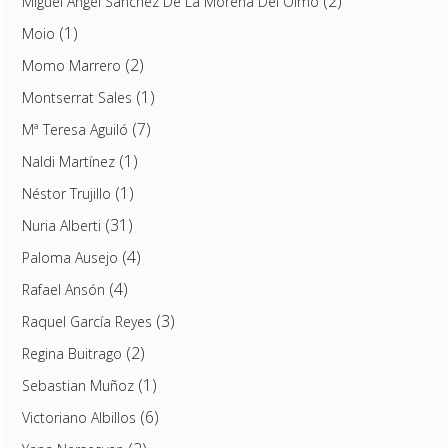
(2)
Miguel Ángel Sánchez De La Morena Del Olmo
(1)
Moio
(2)
Momo Marrero
(1)
Montserrat Sales
(7)
Mª Teresa Aguiló
(1)
Naldi Martínez
(1)
Néstor Trujillo
(31)
Nuria Alberti
(4)
Paloma Ausejo
(4)
Rafael Ansón
(3)
Raquel García Reyes
(2)
Regina Buitrago
(1)
Sebastian Muñoz
(6)
Victoriano Albillos