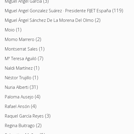
(3)
Miguel Ángel García
(119)
Miguel Angel Gonzalez Suárez · Presidente FIJET España
(2)
Miguel Ángel Sánchez De La Morena Del Olmo
(1)
Moio
(2)
Momo Marrero
(1)
Montserrat Sales
(7)
Mª Teresa Aguiló
(1)
Naldi Martínez
(1)
Néstor Trujillo
(31)
Nuria Alberti
(4)
Paloma Ausejo
(4)
Rafael Ansón
(3)
Raquel García Reyes
(2)
Regina Buitrago