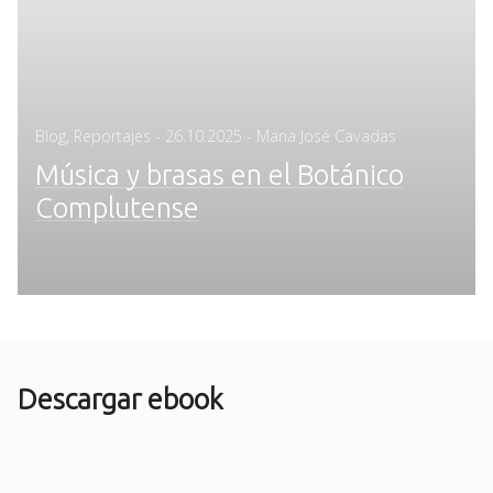
Posted
Blog
,
Reportajes
-
26.10.2025
- Maria José Cavadas
on
Música y brasas en el Botánico
Complutense
Descargar ebook