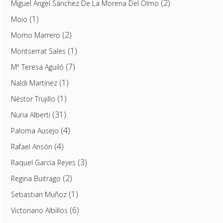
(2)
Miguel Ángel Sánchez De La Morena Del Olmo
(1)
Moio
(2)
Momo Marrero
(1)
Montserrat Sales
(7)
Mª Teresa Aguiló
(1)
Naldi Martínez
(1)
Néstor Trujillo
(31)
Nuria Alberti
(4)
Paloma Ausejo
(4)
Rafael Ansón
(3)
Raquel García Reyes
(2)
Regina Buitrago
(1)
Sebastian Muñoz
(6)
Victoriano Albillos