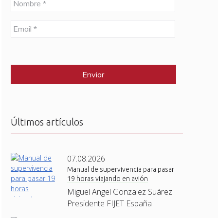
o
m
E
b
m
r
a
e
C
i
*
A
l
P
*
T
C
H
A
Últimos artículos
07.08.2026
Manual de supervivencia para pasar
19 horas viajando en avión
Miguel Angel Gonzalez Suárez ·
Presidente FIJET España