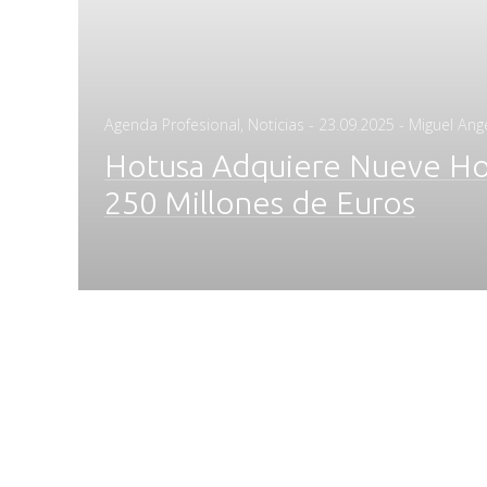
Posted
Agenda Profesional
,
Noticias
-
23.09.2025
- Miguel Ang
on
Hotusa Adquiere Nueve Hot
250 Millones de Euros