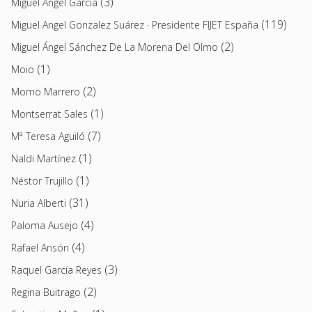
(3)
Miguel Ángel García
(119)
Miguel Angel Gonzalez Suárez · Presidente FIJET España
(2)
Miguel Ángel Sánchez De La Morena Del Olmo
(1)
Moio
(2)
Momo Marrero
(1)
Montserrat Sales
(7)
Mª Teresa Aguiló
(1)
Naldi Martínez
(1)
Néstor Trujillo
(31)
Nuria Alberti
(4)
Paloma Ausejo
(4)
Rafael Ansón
(3)
Raquel García Reyes
(2)
Regina Buitrago