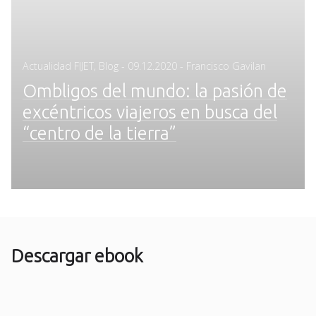
Posted
Actualidad FIJET
,
Blog
-
09.12.2020
- Francisco Gavilan
on
Ombligos del mundo: la pasión de
excéntricos viajeros en busca del
“centro de la tierra”
Descargar ebook