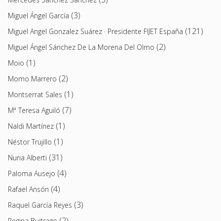
(3)
Miguel Ángel García
(121)
Miguel Angel Gonzalez Suárez · Presidente FIJET España
(2)
Miguel Ángel Sánchez De La Morena Del Olmo
(1)
Moio
(2)
Momo Marrero
(1)
Montserrat Sales
(7)
Mª Teresa Aguiló
(1)
Naldi Martínez
(1)
Néstor Trujillo
(31)
Nuria Alberti
(4)
Paloma Ausejo
(4)
Rafael Ansón
(3)
Raquel García Reyes
(2)
Regina Buitrago