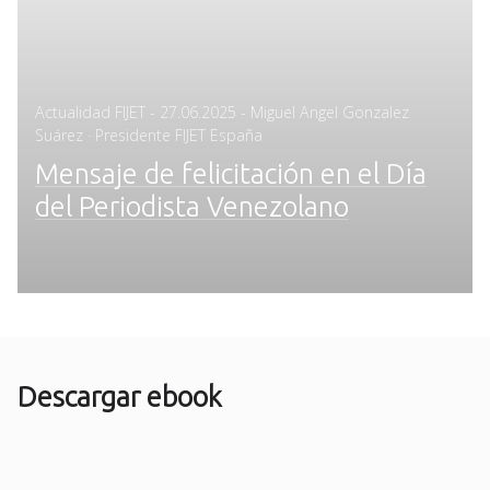
Posted
Actualidad FIJET
-
27.06.2025
- Miguel Angel Gonzalez
on
Suárez · Presidente FIJET España
Mensaje de felicitación en el Día
del Periodista Venezolano
Descargar ebook