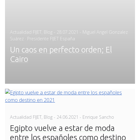
Posted
Actualidad FIJET
,
Blog
-
28.07.2021
- Miguel Angel Gonzalez
on
Suárez · Presidente FIJET España
Un caos en perfecto orden; El
Cairo
Posted
Actualidad FIJET
,
Blog
-
24.06.2021
- Enrique Sancho
on
Egipto vuelve a estar de moda
entre los españoles como destino