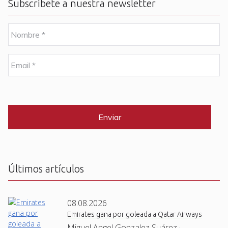
Subscríbete a nuestra newsletter
N
o
m
b
E
r
m
e
a
i
C
*
l
A
P
*
T
C
H
A
Últimos artículos
08.08.2026
Emirates gana por goleada a Qatar Airways
Miguel Angel Gonzalez Suárez ·