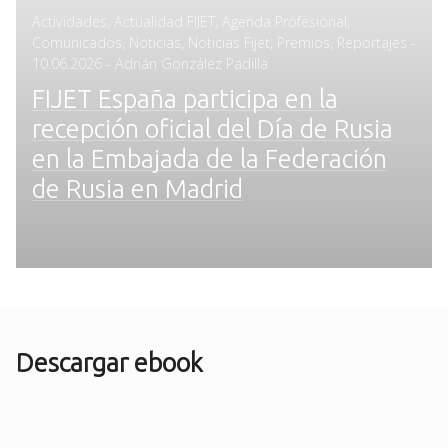
Actividades
,
Actualidad FIJET
,
Agenda Profesional
,
Comunicados
,
Noticias
,
Noticias Fijet
,
Premios
,
Reportajes
-
Posted
10.06.2026
- Adrián González Padilla
on
FIJET España participa en la
recepción oficial del Día de Rusia
en la Embajada de la Federación
de Rusia en Madrid
Descargar ebook