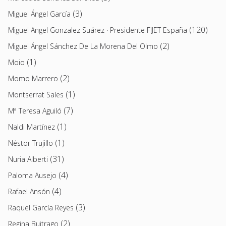
(3)
Miguel Ángel García
(120)
Miguel Angel Gonzalez Suárez · Presidente FIJET España
(2)
Miguel Ángel Sánchez De La Morena Del Olmo
(1)
Moio
(2)
Momo Marrero
(1)
Montserrat Sales
(7)
Mª Teresa Aguiló
(1)
Naldi Martínez
(1)
Néstor Trujillo
(31)
Nuria Alberti
(4)
Paloma Ausejo
(4)
Rafael Ansón
(3)
Raquel García Reyes
(2)
Regina Buitrago