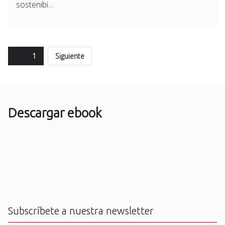
sostenibi…
Paginación
Page
1
Siguiente
de
entradas
Descargar ebook
Subscríbete a nuestra newsletter