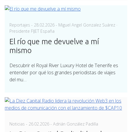
Posted
Reportajes
-
28.02.2026
- Miguel Angel Gonzalez Suárez ·
on
Presidente FIJET España
El río que me devuelve a mí
mismo
Descubrir el Royal River Luxury Hotel de Tenerife es
entender por qué los grandes periodistas de viajes
del mu…
Posted
Noticias
-
26.02.2026
- Adrián González Padilla
on