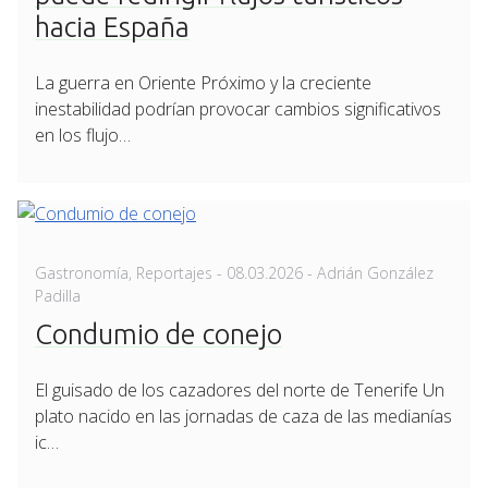
hacia España
La guerra en Oriente Próximo y la creciente
inestabilidad podrían provocar cambios significativos
en los flujo…
Posted
Gastronomía
,
Reportajes
-
08.03.2026
- Adrián González
on
Padilla
Condumio de conejo
El guisado de los cazadores del norte de Tenerife Un
plato nacido en las jornadas de caza de las medianías
ic…