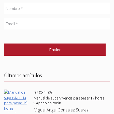
N
o
m
b
E
r
m
e
a
i
C
*
l
A
P
*
T
C
H
A
Últimos artículos
07.08.2026
Manual de supervivencia para pasar 19 horas
viajando en avión
Miguel Angel Gonzalez Suárez ·