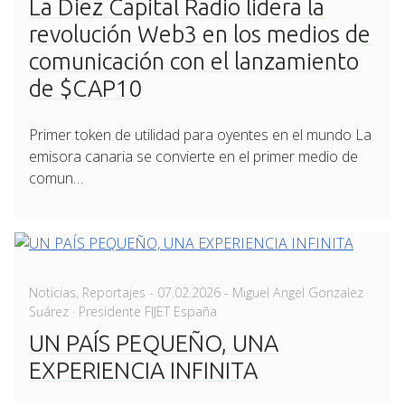
La Diez Capital Radio lidera la
revolución Web3 en los medios de
comunicación con el lanzamiento
de $CAP10
Primer token de utilidad para oyentes en el mundo La
emisora canaria se convierte en el primer medio de
comun…
Posted
Noticias
,
Reportajes
-
07.02.2026
- Miguel Angel Gonzalez
on
Suárez · Presidente FIJET España
UN PAÍS PEQUEÑO, UNA
EXPERIENCIA INFINITA