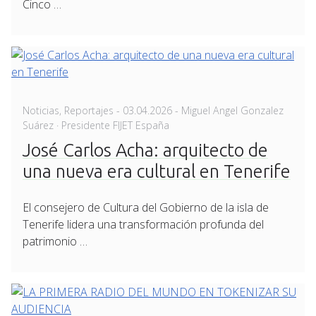
Cinco …
Posted
Noticias
,
Reportajes
-
03.04.2026
- Miguel Angel Gonzalez
on
Suárez · Presidente FIJET España
José Carlos Acha: arquitecto de
una nueva era cultural en Tenerife
El consejero de Cultura del Gobierno de la isla de
Tenerife lidera una transformación profunda del
patrimonio …