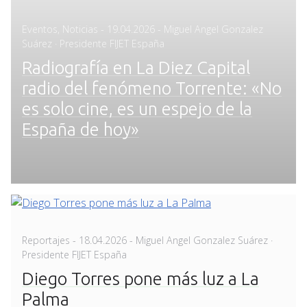
Posted
Eventos
,
Noticias
-
19.04.2026
- Miguel Angel Gonzalez
on
Suárez · Presidente FIJET España
Radiografía en La Diez Capital
radio del fenómeno Torrente: «No
es solo cine, es un espejo de la
España de hoy»
Posted
Reportajes
-
18.04.2026
- Miguel Angel Gonzalez Suárez ·
on
Presidente FIJET España
Diego Torres pone más luz a La
Palma