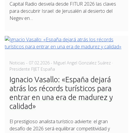
Capital Radio desvela desde FITUR 2026 las claves
para descubrir Israel: de Jerusalén al desierto del
Negev en…
Posted
Noticias
-
07.02.2026
- Miguel Angel Gonzalez Suárez ·
on
Presidente FIJET España
Ignacio Vasallo: «España dejará
atrás los récords turísticos para
entrar en una era de madurez y
calidad»
El prestigioso analista turístico advierte: el gran
desafío de 2026 será equilibrar competitividad y