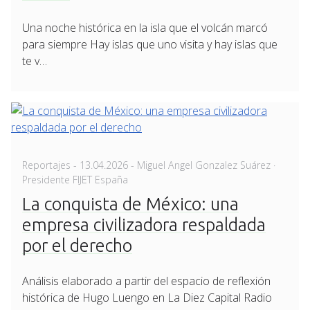
Una noche histórica en la isla que el volcán marcó
para siempre Hay islas que uno visita y hay islas que
te v…
Posted
Reportajes
-
13.04.2026
- Miguel Angel Gonzalez Suárez ·
on
Presidente FIJET España
La conquista de México: una
empresa civilizadora respaldada
por el derecho
Análisis elaborado a partir del espacio de reflexión
histórica de Hugo Luengo en La Diez Capital Radio