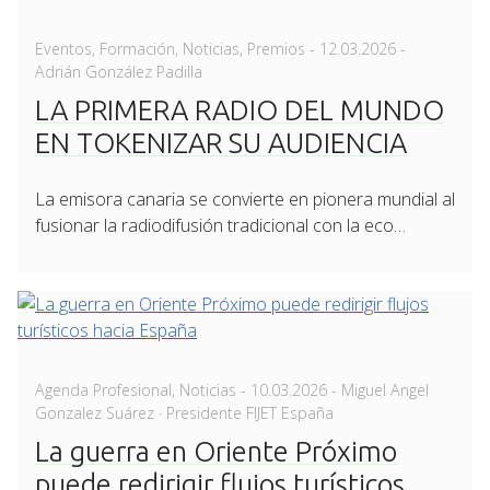
Posted
Eventos
,
Formación
,
Noticias
,
Premios
-
12.03.2026
-
on
Adrián González Padilla
LA PRIMERA RADIO DEL MUNDO
EN TOKENIZAR SU AUDIENCIA
La emisora canaria se convierte en pionera mundial al
fusionar la radiodifusión tradicional con la eco…
Posted
Agenda Profesional
,
Noticias
-
10.03.2026
- Miguel Angel
on
Gonzalez Suárez · Presidente FIJET España
La guerra en Oriente Próximo
puede redirigir flujos turísticos