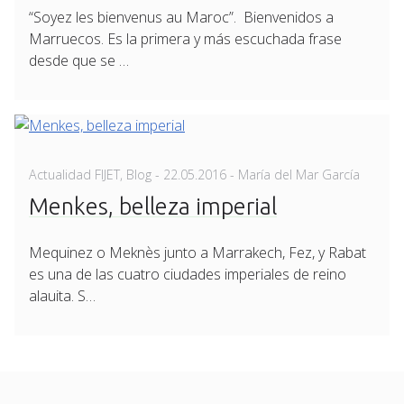
“Soyez les bienvenus au Maroc”. Bienvenidos a
Marruecos. Es la primera y más escuchada frase
desde que se …
Posted
Actualidad FIJET
,
Blog
-
22.05.2016
- María del Mar García
on
Menkes, belleza imperial
Mequinez o Meknès junto a Marrakech, Fez, y Rabat
es una de las cuatro ciudades imperiales de reino
alauita. S…