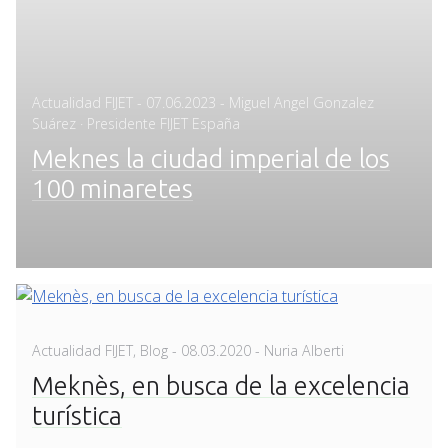
Posted
Actualidad FIJET
-
07.06.2023
- Miguel Angel Gonzalez
on
Suárez · Presidente FIJET España
Meknes la ciudad imperial de los
100 minaretes
Posted
Actualidad FIJET
,
Blog
-
08.03.2020
- Nuria Alberti
on
Meknès, en busca de la excelencia
turística