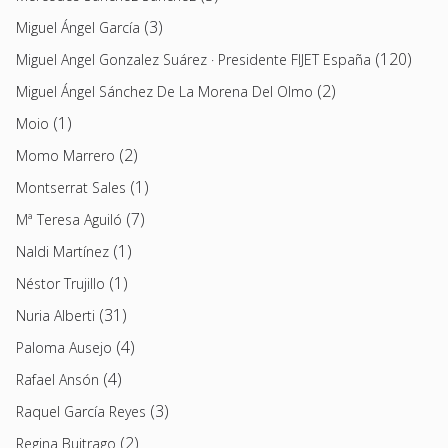
(3)
Miguel Ángel García
(120)
Miguel Angel Gonzalez Suárez · Presidente FIJET España
(2)
Miguel Ángel Sánchez De La Morena Del Olmo
(1)
Moio
(2)
Momo Marrero
(1)
Montserrat Sales
(7)
Mª Teresa Aguiló
(1)
Naldi Martínez
(1)
Néstor Trujillo
(31)
Nuria Alberti
(4)
Paloma Ausejo
(4)
Rafael Ansón
(3)
Raquel García Reyes
(2)
Regina Buitrago