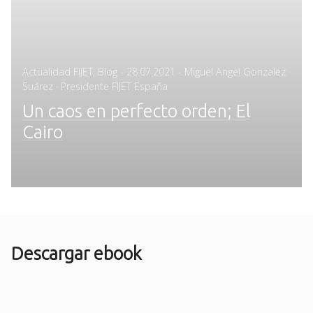
Posted
Actualidad FIJET
,
Blog
-
28.07.2021
- Miguel Angel Gonzalez
on
Suárez · Presidente FIJET España
Un caos en perfecto orden; El
Cairo
Descargar ebook