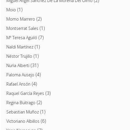
(2)
Miguel Ángel Sánchez De La Morena Del Olmo
(1)
Moio
(2)
Momo Marrero
(1)
Montserrat Sales
(7)
Mª Teresa Aguiló
(1)
Naldi Martínez
(1)
Néstor Trujillo
(31)
Nuria Alberti
(4)
Paloma Ausejo
(4)
Rafael Ansón
(3)
Raquel García Reyes
(2)
Regina Buitrago
(1)
Sebastian Muñoz
(6)
Victoriano Albillos