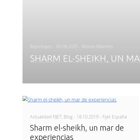
Posted
Reportajes
-
09.09.2025
- Momo Marrero
on
SHARM EL-SHEIKH, UN MA
Posted
Actualidad FIJET
,
Blog
-
18.10.2019
- Fijet España
on
Sharm el-sheikh, un mar de
experiencias