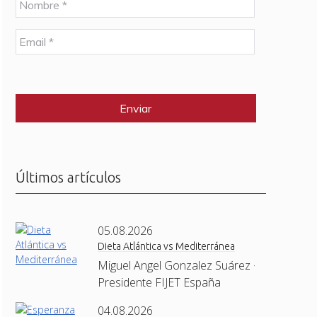
o
m
E
b
m
r
a
e
C
i
*
A
l
P
*
T
C
H
A
Últimos artículos
05.08.2026
Dieta Atlántica vs Mediterránea
Miguel Angel Gonzalez Suárez ·
Presidente FIJET España
04.08.2026