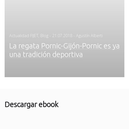
Posted
Actualidad FIJET
,
Blog
-
21.07.2018
- Agustín Alberti
on
La regata Pornic-Gijón-Pornic es ya
una tradición deportiva
Descargar ebook