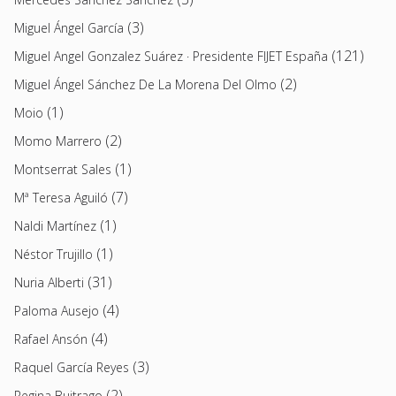
(3)
Miguel Ángel García
(121)
Miguel Angel Gonzalez Suárez · Presidente FIJET España
(2)
Miguel Ángel Sánchez De La Morena Del Olmo
(1)
Moio
(2)
Momo Marrero
(1)
Montserrat Sales
(7)
Mª Teresa Aguiló
(1)
Naldi Martínez
(1)
Néstor Trujillo
(31)
Nuria Alberti
(4)
Paloma Ausejo
(4)
Rafael Ansón
(3)
Raquel García Reyes
(2)
Regina Buitrago