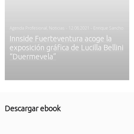
Posted
Agenda Profesional
,
Noticias
-
12.06.2021
- Enrique Sancho
on
Innside Fuerteventura acoge la
exposición gráfica de Lucilla Bellini
“Duermevela”
Descargar ebook