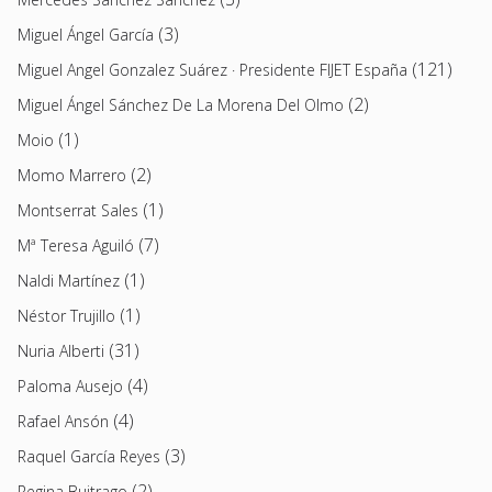
(3)
Miguel Ángel García
(121)
Miguel Angel Gonzalez Suárez · Presidente FIJET España
(2)
Miguel Ángel Sánchez De La Morena Del Olmo
(1)
Moio
(2)
Momo Marrero
(1)
Montserrat Sales
(7)
Mª Teresa Aguiló
(1)
Naldi Martínez
(1)
Néstor Trujillo
(31)
Nuria Alberti
(4)
Paloma Ausejo
(4)
Rafael Ansón
(3)
Raquel García Reyes
(2)
Regina Buitrago