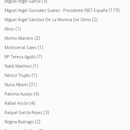
(3)
Miguel Ángel García
(119)
Miguel Angel Gonzalez Suárez · Presidente FIJET España
(2)
Miguel Ángel Sánchez De La Morena Del Olmo
(1)
Moio
(2)
Momo Marrero
(1)
Montserrat Sales
(7)
Mª Teresa Aguiló
(1)
Naldi Martínez
(1)
Néstor Trujillo
(31)
Nuria Alberti
(4)
Paloma Ausejo
(4)
Rafael Ansón
(3)
Raquel García Reyes
(2)
Regina Buitrago