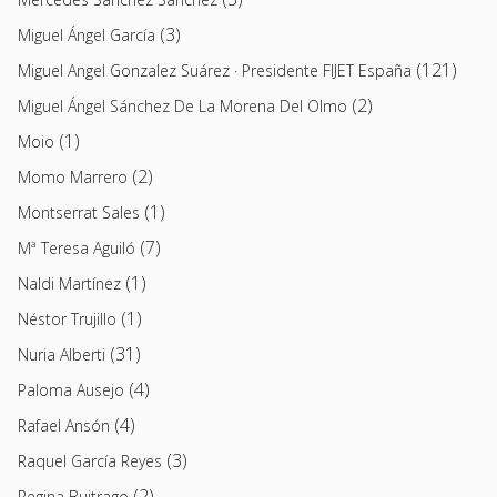
(3)
Miguel Ángel García
(121)
Miguel Angel Gonzalez Suárez · Presidente FIJET España
(2)
Miguel Ángel Sánchez De La Morena Del Olmo
(1)
Moio
(2)
Momo Marrero
(1)
Montserrat Sales
(7)
Mª Teresa Aguiló
(1)
Naldi Martínez
(1)
Néstor Trujillo
(31)
Nuria Alberti
(4)
Paloma Ausejo
(4)
Rafael Ansón
(3)
Raquel García Reyes
(2)
Regina Buitrago