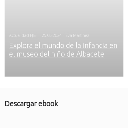
Posted
Actualidad FIJET
-
25.05.2024
- Eva Martinez
on
Explora el mundo de la infancia en
el museo del niño de Albacete
Descargar ebook