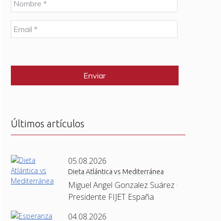
o
m
E
b
m
r
a
e
C
i
*
A
l
P
*
T
C
H
A
Últimos artículos
05.08.2026
Dieta Atlántica vs Mediterránea
Miguel Angel Gonzalez Suárez ·
Presidente FIJET España
04.08.2026