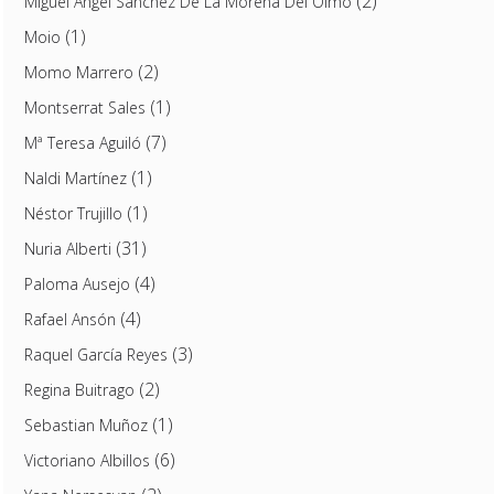
(2)
Miguel Ángel Sánchez De La Morena Del Olmo
(1)
Moio
(2)
Momo Marrero
(1)
Montserrat Sales
(7)
Mª Teresa Aguiló
(1)
Naldi Martínez
(1)
Néstor Trujillo
(31)
Nuria Alberti
(4)
Paloma Ausejo
(4)
Rafael Ansón
(3)
Raquel García Reyes
(2)
Regina Buitrago
(1)
Sebastian Muñoz
(6)
Victoriano Albillos