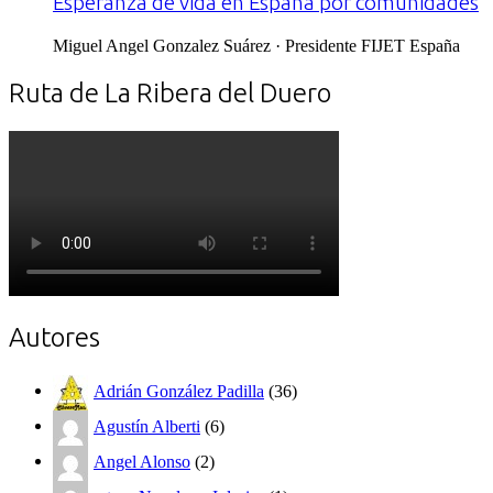
Esperanza de vida en España por comunidades
Miguel Angel Gonzalez Suárez · Presidente FIJET España
Ruta de La Ribera del Duero
Autores
Adrián González Padilla
(36)
Agustín Alberti
(6)
Angel Alonso
(2)