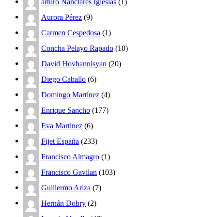
arturo Nanclares Iglesias
(1)
Aurora Pérez
(9)
Carmen Cespedosa
(1)
Concha Pelayo Rapado
(10)
David Hovhannisyan
(20)
Diego Caballo
(6)
Domingo Martínez
(4)
Enrique Sancho
(177)
Eva Martinez
(6)
Fijet España
(233)
Francisco Almagro
(1)
Francisco Gavilan
(103)
Guillermo Ariza
(7)
Hernán Dobry
(2)