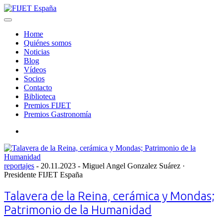
Skip
to
Menu
FIJET España
content
Home
Quiénes somos
Noticias
Blog
Vídeos
Socios
Contacto
Biblioteca
Premios FIJET
Premios Gastronomía
Search
Posted
reportajes
-
20.11.2023
- Miguel Angel Gonzalez Suárez ·
on
Presidente FIJET España
Talavera de la Reina, cerámica y Mondas;
Patrimonio de la Humanidad