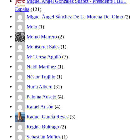
Miguel Angel Gonzalez Suárez · Presidente FIJET
España
(121)
Miguel Ángel Sánchez De La Morena Del Olmo
(2)
Moio
(1)
Momo Marrero
(2)
Montserrat Sales
(1)
Mª Teresa Aguiló
(7)
Naldi Martínez
(1)
Néstor Trujillo
(1)
Nuria Alberti
(31)
Paloma Ausejo
(4)
Rafael Ansón
(4)
Raquel García Reyes
(3)
Regina Buitrago
(2)
Sebastian Muñoz
(1)