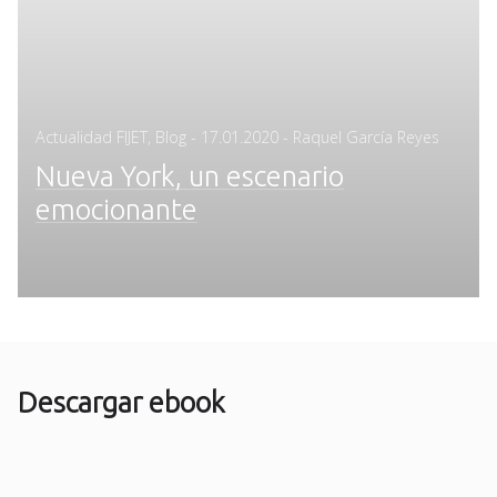
Posted
Actualidad FIJET
,
Blog
-
17.01.2020
- Raquel García Reyes
on
Nueva York, un escenario
emocionante
Descargar ebook