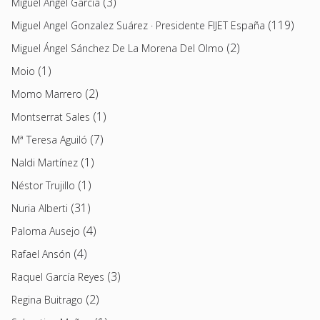
(3)
Miguel Ángel García
(119)
Miguel Angel Gonzalez Suárez · Presidente FIJET España
(2)
Miguel Ángel Sánchez De La Morena Del Olmo
(1)
Moio
(2)
Momo Marrero
(1)
Montserrat Sales
(7)
Mª Teresa Aguiló
(1)
Naldi Martínez
(1)
Néstor Trujillo
(31)
Nuria Alberti
(4)
Paloma Ausejo
(4)
Rafael Ansón
(3)
Raquel García Reyes
(2)
Regina Buitrago