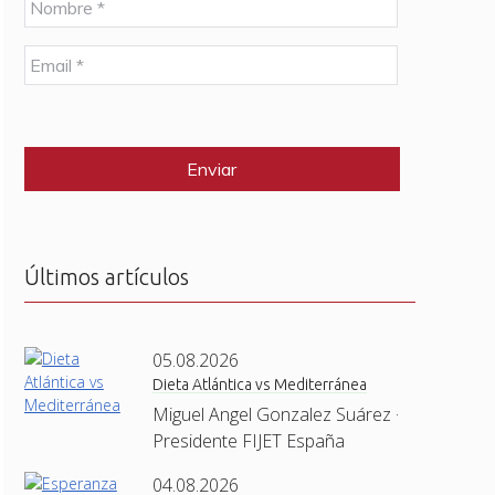
o
m
E
b
m
r
a
e
C
i
*
A
l
P
*
T
C
H
A
Últimos artículos
05.08.2026
Dieta Atlántica vs Mediterránea
Miguel Angel Gonzalez Suárez ·
Presidente FIJET España
04.08.2026