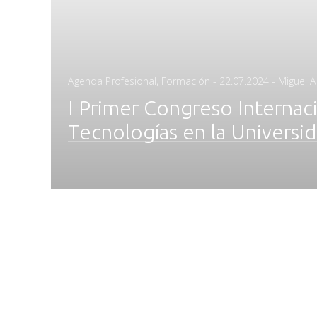
Posted
Agenda Profesional
,
Formación
-
22.07.2024
- Miguel 
on
I Primer Congreso Internaci
Tecnologías en la Universid