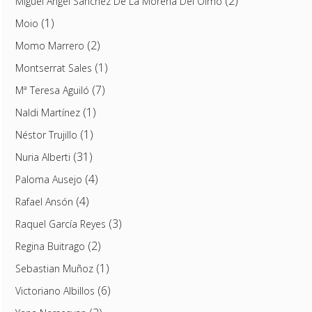
(2)
Miguel Ángel Sánchez De La Morena Del Olmo
(1)
Moio
(2)
Momo Marrero
(1)
Montserrat Sales
(7)
Mª Teresa Aguiló
(1)
Naldi Martínez
(1)
Néstor Trujillo
(31)
Nuria Alberti
(4)
Paloma Ausejo
(4)
Rafael Ansón
(3)
Raquel García Reyes
(2)
Regina Buitrago
(1)
Sebastian Muñoz
(6)
Victoriano Albillos