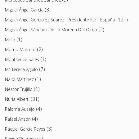
(3)
Miguel Ángel García
(121)
Miguel Angel Gonzalez Suárez · Presidente FIJET España
(2)
Miguel Ángel Sánchez De La Morena Del Olmo
(1)
Moio
(2)
Momo Marrero
(1)
Montserrat Sales
(7)
Mª Teresa Aguiló
(1)
Naldi Martínez
(1)
Néstor Trujillo
(31)
Nuria Alberti
(4)
Paloma Ausejo
(4)
Rafael Ansón
(3)
Raquel García Reyes
(2)
Regina Buitrago