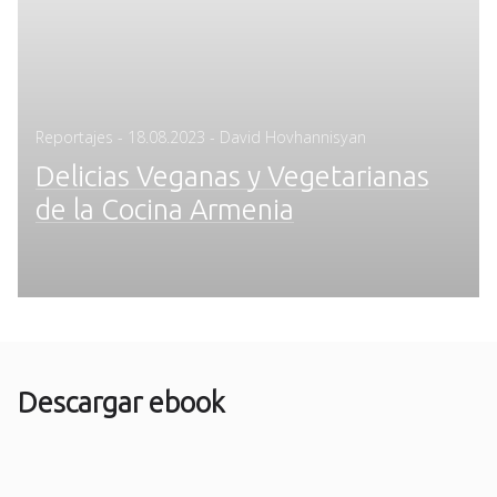
Posted
Reportajes
-
18.08.2023
- David Hovhannisyan
on
Delicias Veganas y Vegetarianas
de la Cocina Armenia
Descargar ebook