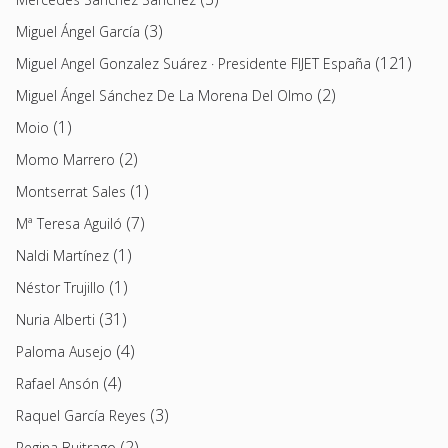
(3)
Miguel Ángel García
(121)
Miguel Angel Gonzalez Suárez · Presidente FIJET España
(2)
Miguel Ángel Sánchez De La Morena Del Olmo
(1)
Moio
(2)
Momo Marrero
(1)
Montserrat Sales
(7)
Mª Teresa Aguiló
(1)
Naldi Martínez
(1)
Néstor Trujillo
(31)
Nuria Alberti
(4)
Paloma Ausejo
(4)
Rafael Ansón
(3)
Raquel García Reyes
(2)
Regina Buitrago