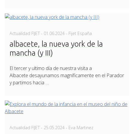
Posted
Actualidad FIJET
-
01.06.2024
- Fijet España
on
albacete, la nueva york de la
mancha (y III)
El tercer y ultimo día de nuestra visita a
Albacete desayunamos magníficamente en el Parador
y partimos hacia …
Posted
Actualidad FIJET
-
25.05.2024
- Eva Martinez
on