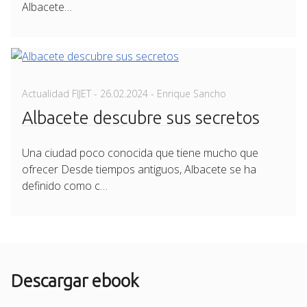
Albacete…
Posted
Actualidad FIJET
-
26.02.2024
- Enrique Sancho
on
Albacete descubre sus secretos
Una ciudad poco conocida que tiene mucho que
ofrecer Desde tiempos antiguos, Albacete se ha
definido como c…
Descargar ebook