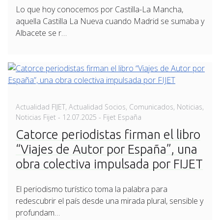
Lo que hoy conocemos por Castilla-La Mancha,
aquella Castilla La Nueva cuando Madrid se sumaba y
Albacete se r…
Actualidad FIJET
,
Actualidad Socios
,
Comunicados
,
Noticias
,
Posted
Noticias Fijet
-
12.07.2025
- Fijet España
on
Catorce periodistas firman el libro
“Viajes de Autor por España”, una
obra colectiva impulsada por FIJET
El periodismo turístico toma la palabra para
redescubrir el país desde una mirada plural, sensible y
profundam…