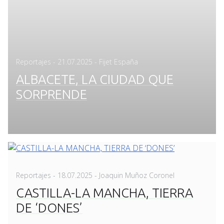
Posted
Reportajes
-
21.07.2025
- Fijet España
on
ALBACETE, LA CIUDAD QUE
SORPRENDE
Posted
Reportajes
-
18.07.2025
- Joaquin Muñoz Coronel
on
CASTILLA-LA MANCHA, TIERRA
DE ‘DONES’